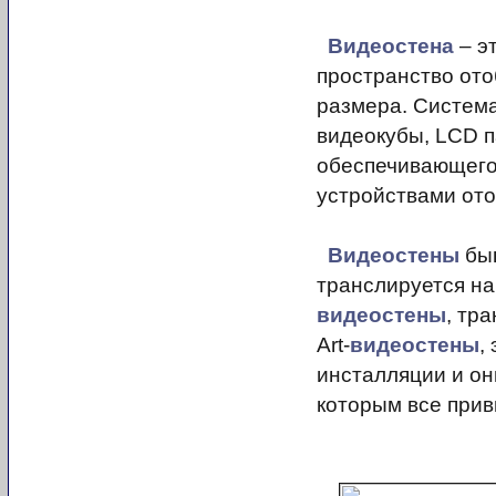
Видеостена
– э
пространство ото
размера. Система
видеокубы, LCD па
обеспечивающего
устройствами от
Видеостены
быв
транслируется на
видеостены
, тр
Art-
видеостены
,
инсталляции и о
которым все прив