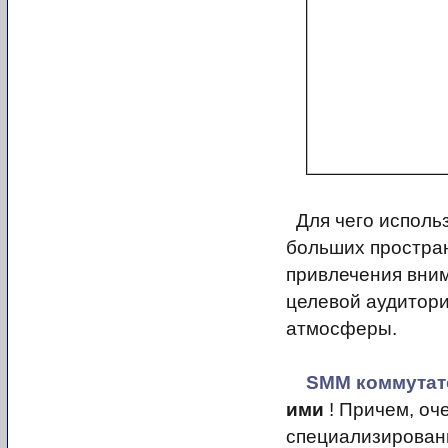
Для чего исполь
больших простран
привлечения вни
целевой аудитор
атмосферы.
SMM коммутат
ими
! Причем, оч
специализирова