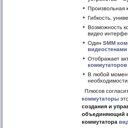
Произвольная 
Гибкость, унив
Возможность к
видео интерфе
Один
SMM ком
видеостенами
Отображает ак
коммутаторов
В любой момент
необходимости
Плюсов согласите
коммутаторы
эт
создания и упр
объединяющий в
коммутатора
ви