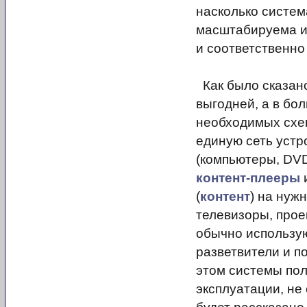
насколько систем
масштабируема и 
и соответственно
Как было сказан
выгодней, а в бо
необходимых схе
единую сеть уст
(компьютеры, DVD
контент-плееры
и
(
контент
) на нуж
телевизоры, про
обычно использу
разветвители и п
этом системы пол
эксплуатации, не 