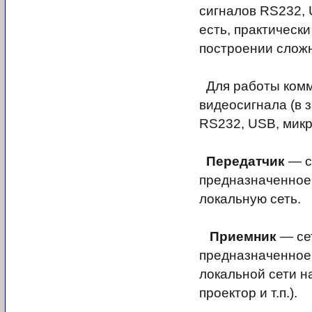
сигналов RS232,
есть, практическ
построении слож
Для работы комм
видеосигнала (в 
RS232, USB, микр
Передатчик
— с
предназначенное 
локальную сеть.
Приемник
— се
предназначенное 
локальной сети н
проектор и т.п.).