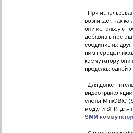
При использова
возникает, так к
они используют о
добавив в нее ещ
соединив их друг
ним передатчикам
коммутатору они 
пределах одной л
Для дополнительн
видеотрансляци
слоты MiniGBIC (
модули SFP, для 
SMM коммутато
Стандартные фун