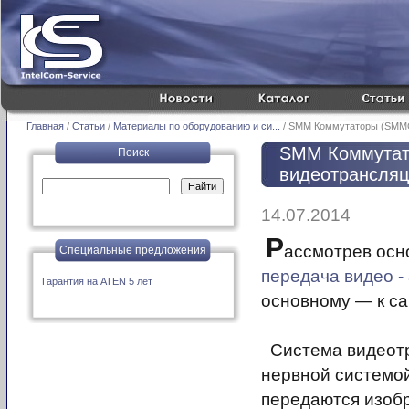
Главная
/
Статьи
/
Материалы по оборудованию и си...
/ SMM Коммутаторы (SMMC)
SMM Коммутато
Поиск
видеотрансляц
14.07.2014
Р
ассмотрев осн
Специальные предложения
передача видео -
Гарантия на ATEN 5 лет
основному — к с
Система видеотр
нервной системой
передаются изобр