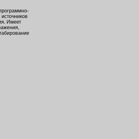
программно-
 источников
ия. Имеет
ражения,
табирование