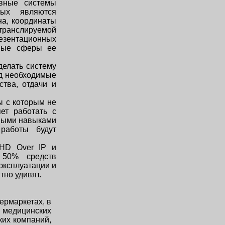
вные системы
рых являются
на, координаты
ранслируемой
езентационных
жные сферы ее
делать систему
од необходимые
ства, отдачи и
ы с которым не
ет работать с
ными навыками
работы будут
HD Over IP и
 50% средств
эксплуатации и
тно удивят.
ермаркетах, в
, медицинских
ких компаний,