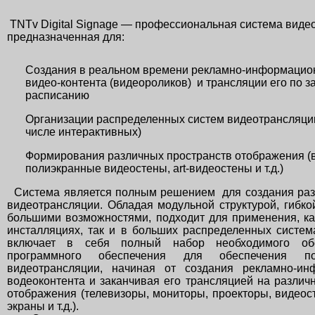
TNTv Digital Signage — профессиональная система виде
предназначенная для:
Создания в реальном времени рекламно-информацион
видео-контента (видеороликов) и трансляции его по 
расписанию
Организации распределенных систем видеотрансляции
числе интерактивных)
Формирования различных пространств отображения (
полиэкранные видеостены, art-видеостены и т.д.)
Система является полным решением для создания раз
видеотрансляции. Обладая модульной структурой, гибко
большими возможностями, подходит для применения, к
инсталляциях, так и в больших распределенных сист
включает в себя полный набор необходимого об
программного обеспечения для обеспечения по
видеотрансляции, начиная от создания рекламно-ин
водеоконтента и заканчивая его трансляцией на различ
отображения (телевизоры, мониторы, проекторы, видео
экраны и т.д.).