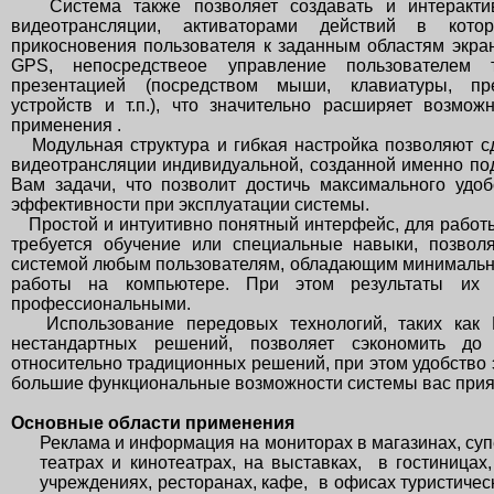
Система также позволяет создавать и интеракти
видеотрансляции, активаторами действий в кото
прикосновения пользователя к заданным областям экра
GPS, непосредствеое управление пользователем т
презентацией (посредством мыши, клавиатуры, пр
устройств и т.п.), что значительно расширяет возмо
применения .
Модульная структура и гибкая настройка позволяют с
видеотрансляции индивидуальной, созданной именно п
Вам задачи, что позволит достичь максимального удоб
эффективности при эксплуатации системы.
Простой и интуитивно понятный интерфейс, для работ
требуется обучение или специальные навыки, позволя
системой любым пользователям, обладающим минималь
работы на компьютере. При этом результаты их 
профессиональными.
Использование передовых технологий, таких как 
нестандартных решений, позволяет сэкономить до
относительно традиционных решений, при этом удобство 
большие функциональные возможности системы вас прия
Основные области применения
Реклама и информация на мониторах в магазинах, суп
театрах и кинотеатрах, на выставках, в гостиницах
учреждениях, ресторанах, кафе, в офисах туристичес