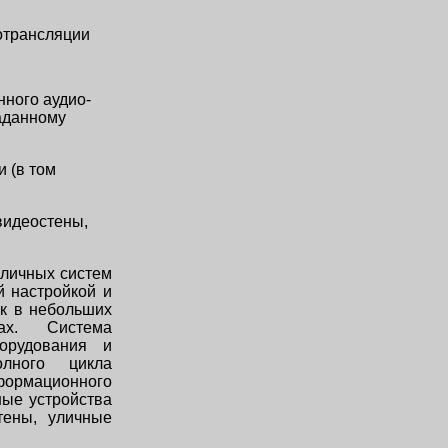
отрансляции
ного аудио-
заданному
 (в том
видеостены,
личных систем
й настройкой и
ак в небольших
емах. Система
орудования и
лного цикла
формационного
ные устройства
стены, уличные