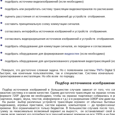
подобрать источники видеоизображений (если необходимо)
подобрать или разработать систему трансляции видеоматериалов по расписанию
оценить расстояния от источников изображений до устройств отображения.
составить принципиальную схему коммутации сигналов.
согласовать интерфейсы источников изображений и устройств отображения.
согласовать видеоразрешения источников изображений и устройств отображения.
подобрать оборудование для коммутации сигналов, их передачи и согласования.
подобрать оборудование для формирования
видеостен
(если необходимо)
подобрать оборудование для централизованного управления видеотрансляцией (е
Поверьте, это достаточно сложная задача. Но с появлением системы
TNTv
Digital
быстрее, как конечным пользователям, так и специалистам. Система изначально 
проектировании и инсталляции. Но обо всем по порядку.
Подбор источников изображени
Подбор источников изображений в большинстве случаев зависит от того, что соб
заказчик системы и в каком качестве. Одним достаточно трансляции на экранах готовы
формате 720P. Другим же необходимо, чтобы на экранах «картинка» собиралась в 
(картинок, видео, звука, текстов, информеров и т.д.) и в разрешении 1080P или даже в
На рынке выбор различных устройств трансляции огромен: от обычных бытовых 
видеокамер, игровых приставок, систем караоке, компьютеров — до профессиона
времени. Все ограничивается только бюджетом. В большинстве случаев после того,
сумму за «максимально возможный вариант на вырост», он останавливает свой вы
самом деле закроют его потребности в текущий момент времени на все 100% и на бл