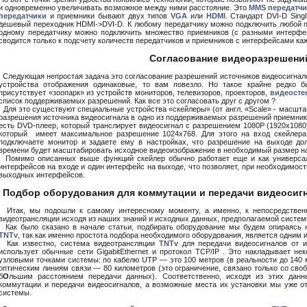
и одновременно увеличивать возможное между ними расстояние. Это
MMS передатчи
передатчики
и приемники бывают двух типов
VGA
или
HDMI
. Стандарт DVI-D Sing
дешевый переходник HDMI->DVI-D. К любому передатчику можно подключить любой при
одному передатчику можно подключить множество приемников (с разными интерфей
сводится только к подсчету количеств передатчиков и приемников с интерфейсами каж
Согласование видеоразрешени
Следующая непростая задача это согласование разрешений источников видеосигналов
устройства отображения одинаковые, то вам повезло. Но такое крайне редко б
присутствует «зоопарк» из устройств мониторов, телевизоров, проекторов,
видеосте
список поддерживаемых разрешений. Как все это согласовать друг с другом ?
Для это существуют специальные устройства «скейлеры» (от англ. «Scale» - масштаб
разрешения источника видеосигнала в одно из поддерживаемых разрешений приемник
есть DVD-плеер, который транслирует видеосигнал с разрешением 1080P (1920x1080)
который имеет максимальное разрешение 1024х768. Для этого на вход скейлера
подключаете монитор и задаете ему в настройках, что разрешение на выходе до
времени будет масштабировать исходное видеоизображение в необходимый размер на
Помимо описанных выше функций скейлер обычно работает еще и как универсаль
интерфейсов на входе и один интерфейс на выходе, что позволяет, при необходимос
выходных интерфейсов.
Подбор оборудования для коммутации и передачи видеоси
Итак, мы подошли к самому интересному моменту, а именно, к непосредствен
видеотрансляции исходя из наших знаний и исходных данных, предполагаемой систем
Как было сказано в начале статьи, подбирать оборудование мы будем опираясь 
TNTv
, так как именно простота подбора необходимого оборудования, является одним
Как известно, система видеотрансляции
TNTv
для передачи видеосигналов от и
использует обычные сети GigabitEthernet и протокол TCP/IP . Это накладывает не
узловыми точками системы: по кабелю UTP — это 100 метров (в реальности до 140 м,
оптическим линиям связи — 80 километров (это ограничение, связано только со своб
б
О
льшим расстоянием передачи данных). Соответственно, исходя из этих данн
коммутации и передачи видеосигналов, а возможные места их установки мы уже о
системы.