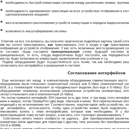
необходимость быстрой коммутации сигналов между различными зонами, группами
необходимость одновременно трансляции на всех устройствах отображения в си
(централизованное вещание)
места возможного расположения устройств коммутации и передачи видеосигналов
возможность масштабирования системы
Ответив на все эти вопросы, вы получите практически подробную картину своей сети
что
вы хотите транслировать,
как
транслировать (что и когда) и
где
транслирова
изображения до устройств отображения. У вас есть возможные места размещения со
не составит труда составить
принципиальную
схему будущей системы вид
принципиальную, то есть, откуда видеосигналы будут поступать, как передаватьс
местах будет возможна их коммутация, разветвление или усиление и т.д.
Подбор оборудования будет осуществляться чуть позже, так как необходимо реш
согласовать все интерфейсы и разрешения в системе.
Согласование интерфейсов
Еще несколько лет назад в компьютерном оборудовании главенствующее место
оборудовании были «тюльпан» (композитный сигнал) или S-Video (компонентный си
VGA
, а у телевизоров «тюльпан» (в «продвинутых» моделях был еще и S-Video). Е
оборудованию телевизор, использовали специальные устройства (конверторы), ко
сигнал («тюльпан») или в компонентный (S-Video).
Но потом появился интерфейс
DVI
(причем есть два типа и три вида этого интерфе
мини и микро), потом DisplayPort (два вида: обычный и мини). Все перечисленные и
тенденций к их исчезновению нет. Соответственно, покупая какое либо устройство, по
где интерфейсы используются, чтобы одно устройство можно было подключить к
невозможно купить с теми интерфейсами, которые вам необходимы. И у боль
проектировщиков тоже) встает вопрос, а как весь этот «зоопарк» минимизировать ?
Собственно ничего нового изобрести не удалось. Для преобразования различны
конвертеры и/или адаптеры для перехода к другому типу разъема без преобразован
DVI-D в
HDMI
).
Но вот с точки зрения удобства появились технологии, которые позволяют не задумы