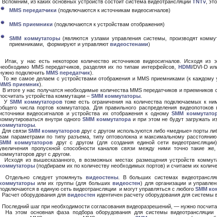
Вспомним, из каких основных устройств состоит система видеотрансляции
TNTv
, это
MMS передатчики
(подключаются к источникам видеосигналов)
MMS приемники
(подключаются к устройствам отображения)
SMM коммутаторы
(являются узлами управления системы, производят комму
приемниками, формируют и управляют
видеостенами
)
Итак, у нас есть некоторое количество источников видеосигналов. Исходя из эт
необходимо MMS передатчиков, разделяя их по типам интерфейсов,
HDMI
/DVI-D и
нужно подключить
MMS передатчик
).
То же самое делаем с устройствами отображения и MMS приемниками (к каждому у
MMS приемник
).
В итоге у нас получатся необходимые количества MMS передатчиков и приемников 
посчитать устройства коммутации –
SMM коммутаторы
.
У
SMM коммутаторов
тоже есть ограничения на количества подключаемых к ни
общего числа портов коммутатора. Для правильного распределения видеопотоков 
источники видеосигналов и устройства их отображения к одному
SMM коммутато
коммутироваться внутри одного
SMM коммутатора
и при этом не будут загружать 
коммутаторы
.
Для связи
SMM коммутаторов
друг с другом используются либо «медные» порты л
вам параметрами по типу разъема, типу оптоволокна и максимальному расстоянию
SMM коммутаторов
друг с другом (для создания единой сети видеотрансляции),
увеличения пропускной способности каналов связи между ними точно такие же,
коммутаторов друг с другом.
Исходя из вышесказанного, в возможных местах размещения устройств коммут
коммутаторы
(подбираем их по количеству необходимых портов) и считаем их количе
Отдельно следует упомянуть
видеостены
. В больших системах видеотрансл
коммутаторы
или их группы (для больших
видеостен
) для организации и управле
подключаются в единую сеть видеотрансляции и могут управляться с любого
SMM ко
Расчет оборудования для
видеостен
идентичен расчету оборудования для системы 
Последний шаг при необходимости согласования видеоразрешений, — нужно посчита
На этом основная фаза подбора оборудования для системы видеотрансляции з