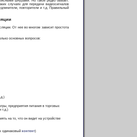
ейсными шнурами. Но такое редко бывает.
аких случаях для передачи видеосигналов
длинители, повторители и т.д. Правильный
ляции
яции. От нее во многом зависит простота
олько основных вопросов:
д.)
тры, предприятия питания в торговых
т.д.)
ять на то, что он видит на устройстве
их одинаковый
контент
)