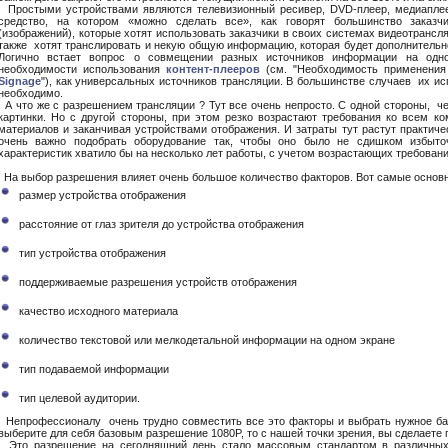
Простыми устройствами являются телевизионный ресивер, DVD-плеер, медиаплее
средство, на котором «можно сделать все», как говорят большинство заказ
(изображений), которые хотят использовать заказчики в своих системах видеотрансл
также хотят транслировать и некую общую информацию, которая будет дополнительн
Логично встает вопрос о совмещении разных источников информации на одн
необходимости использования
контент-плееров
(см. "Необходимость применения
Signage
"), как универсальных источников трансляции. В большинстве случаев их ис
необходимо.
А что же с разрешением трансляции ? Тут все очень непросто. С одной стороны, ч
картинки. Но с другой стороны, при этом резко возрастают требования ко всем к
материалов и заканчивая устройствами отображения. И затраты тут растут практиче
очень важно подобрать оборудование так, чтобы оно было не сдишком избыто
характеристик хватило бы на несколько лет работы, с учетом возрастающих требован
На выбор разрешения влияет очень большое количество факторов. Вот самые основн
размер устройства отображения
расстояние от глаз зрителя до устройства отображения
тип устройства отображения
поддерживаемые разрешения устройств отображения
качество исходного материала
количество текстовой или мелкодетальной информации на одном экране
тип подаваемой информации
тип целевой аудитории.
Непрофессионалу очень трудно совместить все это факторы и выбрать нужное баз
выберите для себя базовым разрешение 1080P, то с нашей точки зрения, вы сделаете
Это разрешение на сегодняшний день стало массовым стандартом в различных 