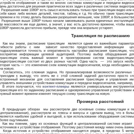
устройств отображения и также во многих системах коммутации и передачи видеоси
день достаточно для решения практически всех задач в различных системах видеотра
Разрешения ниже 1080P есть смысл использовать только при трансляции видео или ка
себе каких либо мелких деталей, текстов, таблиц и т.д. Но обычно такие трансляц
времени и по этому делать базовыми разрешения меньшие, чем 1080P, в большинстве
Разрешения выше 1080P только начали завоевывать рынок единичных инсталляций 
до массовости им еще далеко, а значит, у вас есть достаточно времени, чтобы ва
1080P принесла достаточно прибыли, прежде чем она морально устареет.
Трансляция по расписанию
Как мы знаем, расписание трансляции является одним из важнейших парамет
гибкости работы с ним зависит качество предоставления информации цел
подразумевается точность и оперативность настройки расписания трансляции, чт
восприятие информации целевой аудиторией. Поэтому выбор оборудования для
трансляции очень важный момент в проектировании систем видеотрансляции
видеотрансляции состоит из двух разных частей. Одна часть — это запуск необх
вторая часть — это изменение схем коммутации видеосигналов, когда необходимо б
на новую.
Согласитесь, это сложная задача. Но проанализировав возможности различных 
приходим к выводу, что опять же с этой сложной задачей достаточно просто с
встроенный механизм для составления расписания трансляции и управления им
управлять внешними устройствами коммутации и передачи видеосигналов, например,
В итоге получается, что
контент-плееры
являются универсальным инструментом 
трансляции его по заданному расписанию и одновременно управления устройствами к
нужный момент времени изменят текущую схему трансляции на новую.
Промерка расстояний
В предыдущих обзорах мы рассмотрели две основные схемы коммутации и пере
централизованная), рассмотрели их плюсы и минусы и сделали вывод, что в боль
является наиболее удобной и выгодной, а при использовании оборудования систем
более ощутимыми.
Как мы помним, одну из основных функций в централизованной системе играют у
источников к устройствам отображения. Поэтому расстояния между ними очень важны
Когда источник и устройство отображения находятся рядом, в пределах 5 метро