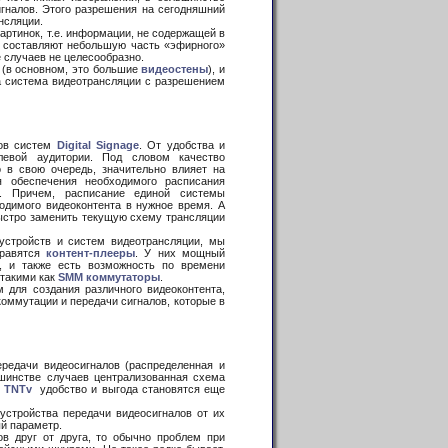
гналов. Этого разрешения на сегодняшний
нсляции.
ртинок, т.е. информации, не содержащей в
ии составляют небольшую часть «эфирного»
 случаев не целесообразно.
(в основном, это большие
видеостены
), и
ша система видеотрансляции с разрешением
ров систем
Digital Signage
. От удобства и
евой аудитории. Под словом качество
о в свою очередь, значительно влияет на
 обеспечения необходимого расписания
. Причем, расписание единой системы
одимого видеоконтента в нужное время. А
ыстро заменить текущую схему трансляции
устройств и систем видеотрансляции, мы
правятся
контент-плееры
. У них мощный
, и также есть возможность по времени
 такими как
SMM коммутаторы
.
для создания различного видеоконтента,
оммутации и передачи сигналов, которые в
дачи видеосигналов (распределенная и
шинстве случаев централизованная схема
ы
TNTv
удобство и выгода становятся еще
стройства передачи видеосигналов от их
й параметр.
в друг от друга, то обычно проблем при