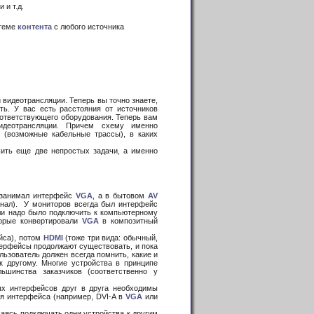
 и т.д.
стеме
контента
с любого источника
 видеотрансляции. Теперь вы точно знаете,
ть. У вас есть расстояния от источников
ответствующего оборудования. Теперь вам
еотрансляции. Причем схему именно
я (возможные кабельные трассы), в каких
ить еще две непростых задачи, а именно
 занимал интерфейс
VGA
, а в бытовом
AV
гнал). У мониторов всегда был интерфейс
сли надо было подключить к компьютерному
торые конвертировали
VGA
в композитный
йса), потом
HDMI
(тоже три вида: обычный,
нтерфейсы продолжают существовать, и пока
льзователь должен всегда помнить, какие и
 другому. Многие устройства в принципе
шинства заказчиков (соответственно у
х интерфейсов друг в друга необходимы
ия интерфейса (например, DVI-A в
VGA
или
ваясь подключать одни устройства к другим