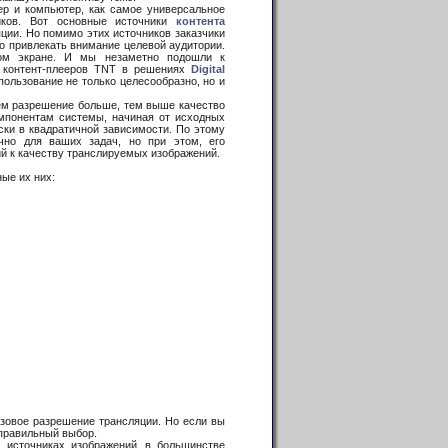
р и компьютер, как самое универсальное
чиков. Вот основные источники
контента
яции. Но помимо этих источников заказчики
о привлекать внимание целевой аудитории.
ом экране. И мы незаметно подошли к
 кoнтент-плеерoв TNT в решениях
Digital
пользование не только целесообразно, но и
ем разрешение больше, тем выше качество
омпонентам системы, начиная от исходных
ски в квадратичной зависимости. По этому
чно для ваших задач, но при этом, его
ий к качеству транслируемых изображений.
ые их них:
овое разрешение трансляции. Но если вы
 правильный выбор.
источниках изображений, в большинстве