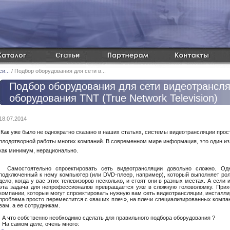
и...
/ Подбор оборудования для сети в...
Подбор оборудования для сети видеотрансля
оборудования TNT (True Network Television)
18.07.2014
Как уже было не однократно сказано в наших статьях, системы видеотрансляции про
плодотворной работы многих компаний. В современном мире информация, это один из
как минимум, нерационально.
Самостоятельно спроектировать сеть видеотрансляции довольно сложно. Одн
подключенный к нему компьютер (или DVD-плеер, например), который выполняет рол
дело, когда у вас этих телевизоров несколько, и стоят они в разных местах. А если 
эта задача для непрофессионалов превращается уже в сложную головоломку. Прих
компании, которые могут спроектировать нужную вам сеть видеотрансляции, инсталлир
проблема просто переместится с «ваших плеч», на плечи специализированных компан
вам, а ее сотрудникам.
А что собственно необходимо сделать для правильного подбора оборудования ?
На самом деле, очень много: