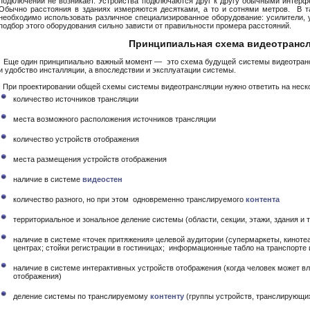
подключении не возникает. Устройства подключаются друг к другу обычными интерф
Обычно расстояния в зданиях измеряются десятками, а то и сотнями метров. В т
необходимо использовать различное специализированное оборудование: усилители, у
подбор этого оборудования сильно зависти от правильности промера расстояний.
Принципиальная схема видеотранс
Еще один принципиально важный момент — это схема будущей системы видеотрансл
и удобство инсталляции, а впоследствии и эксплуатации системы.
При проектировании общей схемы системы видеотрансляции нужно ответить на неск
количество источников трансляции
места возможного расположения источников трансляции
количество устройств отображения
места размещения устройств отображения
наличие в системе
видеостен
количество разного, но при этом одновременно транслируемого
контента
территориальное и зональное деление системы (области, секции, этажи, здания и т.
наличие в системе «точек притяжения» целевой аудитории (супермаркеты, кинотеа
центрах; стойки регистрации в гостиницах; информационные табло на транспорте и 
наличие в системе интерактивных устройств отображения (когда человек может вли
отображения)
деление системы по транслируемому
контенту
(группы устройств, транслирующ