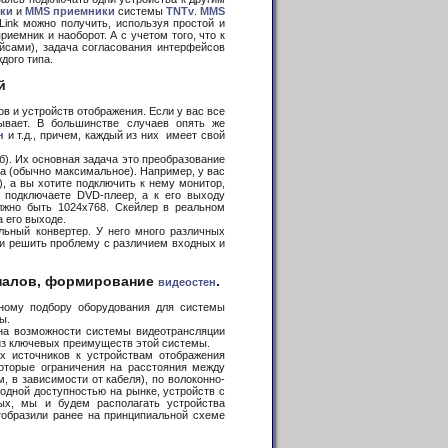
ки
и
MMS приемники
системы
TNTv
.
MMS
lLink можно получить, используя простой и
емник и наоборот. А с учетом того, что к
сами), задача согласования интерфейсов
дого типа.
й
 и устройств отображения. Если у вас все
ывает. В большинстве случаев опять же
н
и т.д., причем, каждый из них имеет свой
). Их основная задача это преобразование
а (обычно максимальное). Например, у вас
, а вы хотите подключить к нему монитор,
 подключаете DVD-плеер, а к его выходу
лжно быть 1024х768. Скейлер в реальном
 его выходе.
ный конвертер. У него много различных
ти решить проблему с различием входных и
гналов, формирование
.
видеостен
ному подбору оборудования для системы
ы.
на возможности системы видеотрансляции
 из ключевых преимуществ этой системы.
х источников к устройствам отображения
которые ограничения на расстояния между
 в зависимости от кабеля), по волоконно-
одной доступностью на рынке, устройств с
ых, мы и будем располагать устройства
тобразили ранее на принципиальной схеме