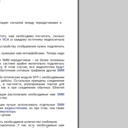
:
тацию сигналов между передатчиками и
ого, нам необходимо посчитать, сколько
ли
VGA
(к каждому источнику видеосигнала
стройству отображения нужно подключить
с нужными нам интерфейсами. Теперь надо
м SMM передатчиков – не более половины
в системе крайне желательно подключать
ру
. В этом случае, все видеопотоки будут
избыточным сетевым трафиком другие
SMM
ибо оптические модули SFP с необходимыми
 работы. Остальные принципы соединения
 в частности, агрегирование портов для
 как и при соединении обычных Ethernet
ации располагаем необходимые нам
SMM
ство.
яции лучше использовать отдельные
SMM
ния
видеостенами
, но при этом, они также
ммутатора
.
в целом.
ть необходимое количество скейлеров.
акончена. У нас есть необходимые нам