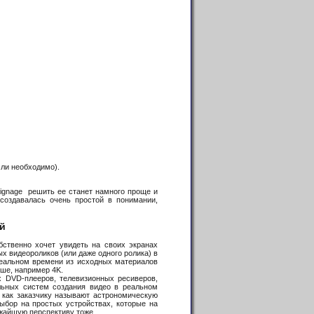
сли необходимо).
 Signagе решить ее станет намного проще и
создавалась очень простой в понимании,
й
ственно хочет увидеть на своих экранах
х видеороликов (или даже одного ролика) в
реальном времени из исходных материалов
ыше, например 4K.
DVD-плееров, телевизионных ресиверов,
льных систем создания видео в реальном
 как заказчику называют астрономическую
бор на простых устройствах, которые на
ижайшую перспективу тоже.