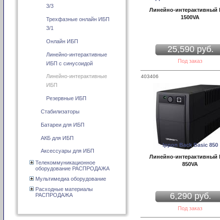
3/3
Линейно-интерактивный
1500VA
Трехфазные онлайн ИБП
3/1
Онлайн ИБП
25,590 руб.
Линейно-интерактивные
Под заказ
ИБП с синусоидой
Линейно-интерактивные
403406
ИБП
Резервные ИБП
Стабилизаторы
Батареи для ИБП
АКБ для ИБП
Ippon Back Basic 850
Аксессуары для ИБП
Линейно-интерактивный
Телекоммуникационное
850VA
оборудование РАСПРОДАЖА
Мультимедиа оборудование
Расходные материалы
6,290 руб.
РАСПРОДАЖА
Под заказ