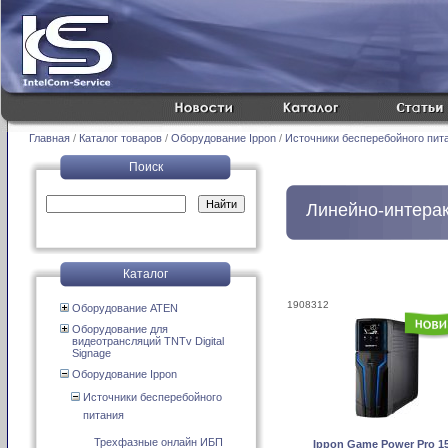
Главная
/
Каталог товаров
/
Оборудование Ippon
/
Источники бесперебойного пита
Поиск
Линейно-интера
Каталог
1908312
Оборудование ATEN
Оборудование для
видеотрансляций TNTv Digital
Signage
Оборудование Ippon
Источники бесперебойного
питания
Трехфазные онлайн ИБП
Ippon Game Power Pro 1