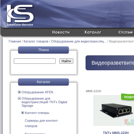
Главная
/
Каталог товаров
/
Оборудование для видеотрансляц...
/ Видеоразветвит
Поиск
Видеоразветвит
Каталог
MMS-222H
Оборудование ATEN
Оборудование для
видеотрансляций TNTv Digital
Signage
Контент-плееры
Серверы для контент-
плееров
TNTv MMS-222H