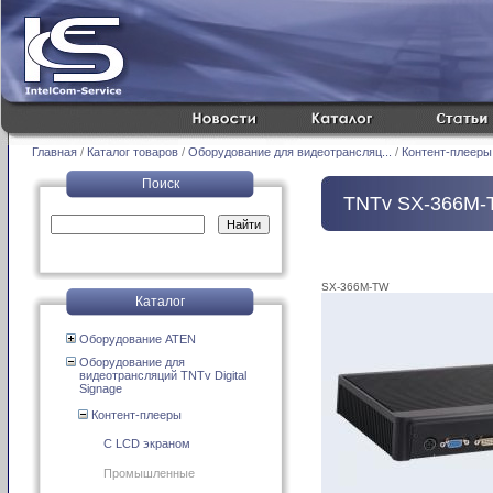
Главная
/
Каталог товаров
/
Оборудование для видеотрансляц...
/
Контент-плееры
Поиск
TNTv SX-366M
SX-366M-TW
Каталог
Оборудование ATEN
Оборудование для
видеотрансляций TNTv Digital
Signage
Контент-плееры
C LCD экраном
Промышленные