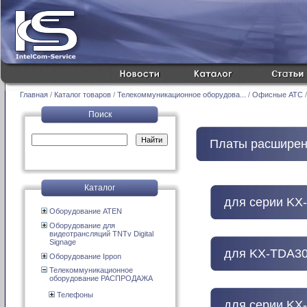
Главная
/
Каталог товаров
/
Телекоммуникационное оборудова...
/
Офисные АТС
/
Поиск
Платы расшире
Каталог
для серии KX
Оборудование ATEN
Оборудование для
видеотрансляций TNTv Digital
Signage
для KX-TDA3
Оборудование Ippon
Телекоммуникационное
оборудование РАСПРОДАЖА
Телефоны
для серии KX