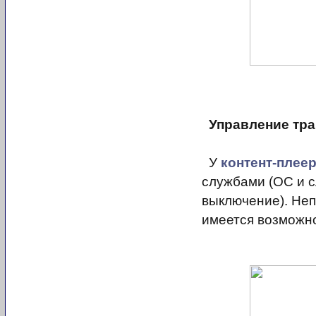
Управление тр
У
контент-плее
службами (ОС и с
выключение). Неп
имеется возможно