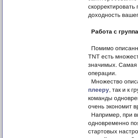
скорректировать 
доходность вашег
Работа с групп
Помимо описанны
TNT есть множест
значимых. Самая 
операции.
Множество описа
плееру
, так и к 
команды одновре
очень экономит в
Например, при в
одновременно поя
стартовых настр