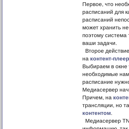
Первое, что необ
расписаний для 
расписаний непо
может хранить не
поэтому система 
ваши задачи.
Второе действие
на
контент-плее
Выбираем в окне 
необходимые на
расписание нужно
Медиасервер начн
Причем, на
конте
трансляции, но т
контентом
.
Медиасервер TNT
информацию, так 