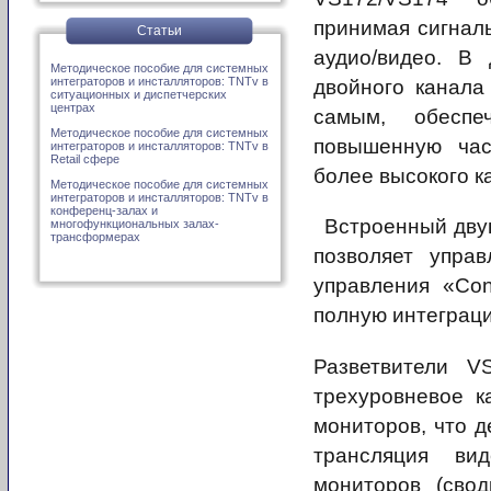
принимая сигналы
Статьи
аудио/видео. В 
Методическое пособие для системных
интеграторов и инсталляторов: TNTv в
двойного канала 
ситуационных и диспетчерских
центрах
самым, обеспе
Методическое пособие для системных
повышенную час
интеграторов и инсталляторов: TNTv в
Retail сфере
более высокого к
Методическое пособие для системных
интеграторов и инсталляторов: TNTv в
конференц-залах и
Встроенный дву
многофункциональных залах-
трансформерах
позволяет упра
управления «Con
полную интеграци
Разветвители V
трехуровневое к
мониторов, что 
трансляция ви
мониторов (свод