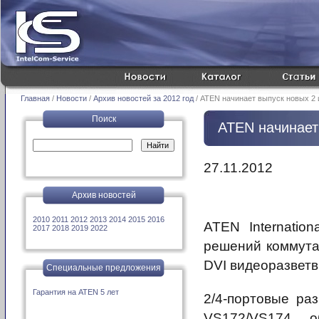
Главная
/
Новости
/
Архив новостей за 2012 год
/ ATEN начинает выпуск новых 2 и
Поиск
ATEN начинает 
27.11.2012
Архив новостей
2010
2011
2012
2013
2014
2015
2016
ATEN Internatio
2017
2018
2019
2022
решений коммута
DVI видеоразветв
Специальные предложения
Гарантия на ATEN 5 лет
2/4-портовые ра
VS172/VS174 об