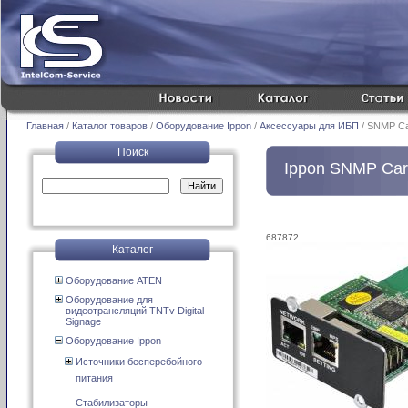
Главная
/
Каталог товаров
/
Оборудование Ippon
/
Аксессуары для ИБП
/ SNMP Car
Поиск
Ippon SNMP Car
687872
Каталог
Оборудование ATEN
Оборудование для
видеотрансляций TNTv Digital
Signage
Оборудование Ippon
Источники бесперебойного
питания
Стабилизаторы