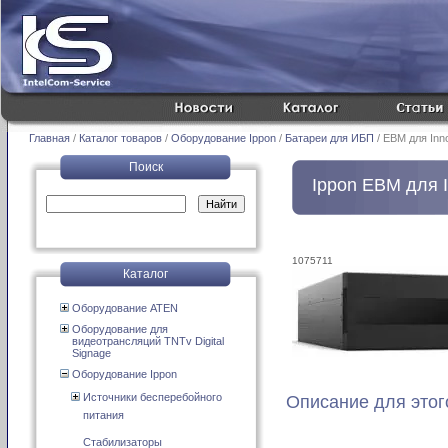
Главная
/
Каталог товаров
/
Оборудование Ippon
/
Батареи для ИБП
/ EBM для Inn
Поиск
Ippon EBM для I
1075711
Каталог
Оборудование ATEN
Оборудование для
видеотрансляций TNTv Digital
Signage
Оборудование Ippon
Источники бесперебойного
Описание для этог
питания
Стабилизаторы