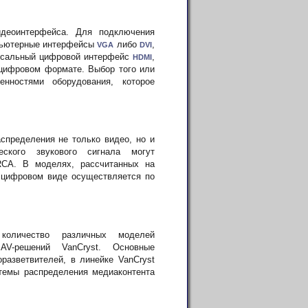
деоинтерфейса. Для подключения
мпьютерные интерфейсы
либо
,
VGA
DVI
ерсальный цифровой интерфейс
,
HDMI
 цифровом формате. Выбор того или
енностями оборудования, которое
спределения не только видео, но и
еского звукового сигнала могут
RCA. В моделях, рассчитанных на
 в цифровом виде осуществляется по
оличество различных моделей
AV-решений VanCryst. Основные
разветвителей, в линейке VanCryst
темы распределения медиаконтента