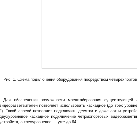
Рис. 1. Схема подключения оборудования посредством четырехпортов
Для обеспечения возможности масштабирования существующей с
видеоразветвителей позволяет использовать каскадное (до трех уровне
2). Такой способ позволяет подключить десятки и даже сотни устрой
двухуровневое каскадное подключение четрыхпортовых видеоразветв
устройств, а трехуровневое — уже до 64.