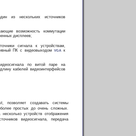
один из нескольких источников
ивающие возможность коммутации
ченных дисплеев;
сточники сигнала к устройствам,
ативный ПК с видеовыходом
к
VGA
 видеосигнала по витой паре на
длину кабелей видеоинтерфейсов
st, позволяет создавать системы
более простых до очень сложных.
 несколько устройств отображения
точников видеосигнала, передача