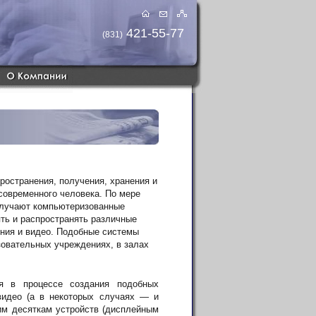
421-55-77
(831)
остранения, получения, хранения и
современного человека. По мере
олучают компьютеризованные
ть и распространять различные
ения и видео. Подобные системы
зовательных учреждениях, в залах
я в процессе создания подобных
видео (а в некоторых случаях — и
ким десяткам устройств (дисплейным