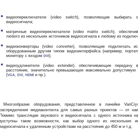
видеопереключатели (video switch), позволяющие выбирать 
видеосигнала;
матричные видеопереключатели (video matrix switch), обеспеч
любого из нескольких источников видеосигнала к любому из подклю
видеоконверторы (video converter), позволяющие подключать и
оборудованным другим типом видеоинтерфейса (например, порт
монитору с входом
);
DVI
видеоудлинители (video extender), обеспечивающие передачу
расстояние, значительно превышающее максимально допустимую 
(
,
,
и пр.).
VGA
DVI
HDMI
Многообразие оборудования, представленное в линейке VanCry
распределения медиаконтента для самых разных проектов — от наи
Помимо трансляции звукового и видеосигнала с одного источника на
доступны такие возможности, как выбор одного из нескольких ис
видеосигнала к удаленным устройствам на расстояние до 450 м и т.д.