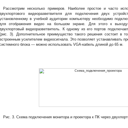
Рассмотрим несколько примеров. Наиболее простое и часто ис
двухпортового видеоразветвителя для подключения двух устрой
установленному в учебной аудитории компьютеру необходимо подключ
для отображения видео на большом экране. Для этого к выходу
двухпортовый видеоразветвитель. К одному из его портов подключае
(рис. 3). Дополнительное преимущество такого решения состоит в т
встроенным усилителем видеосигнала. Это позволяет устанавливать пр
системного блока — можно использовать VGA-кабель длиной до 65 м.
Рис. 3. Схема подключения монитора и проектора к ПК через двухпор