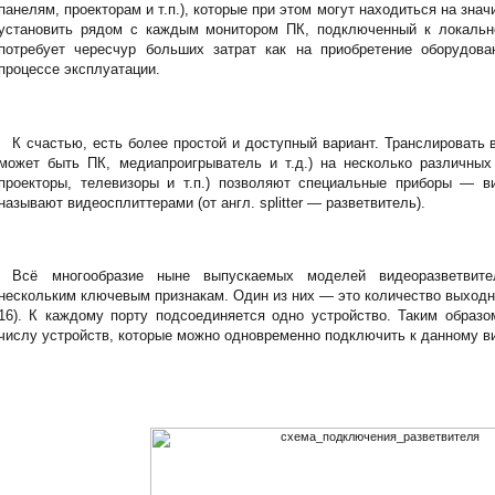
панелям, проекторам и т.п.), которые при этом могут находиться на зна
установить рядом с каждым монитором ПК, подключенный к локальн
потребует чересчур больших затрат как на приобретение оборудова
процессе эксплуатации.
К счастью, есть более простой и доступный вариант. Транслировать 
может быть ПК, медиапроигрыватель и т.д.) на несколько различных
проекторы, телевизоры и т.п.) позволяют специальные приборы — ви
называют видеосплиттерами (от англ. splitter — разветвитель).
Всё многообразие ныне выпускаемых моделей видеоразветвит
нескольким ключевым признакам. Один из них — это количество выходных
16). К каждому порту подсоединяется одно устройство. Таким образом
числу устройств, которые можно одновременно подключить к данному ви