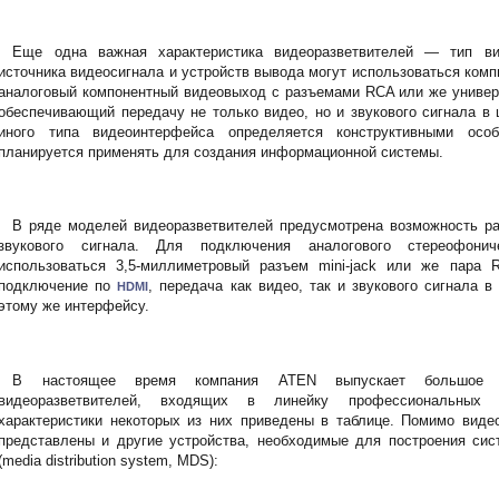
Еще одна важная характеристика видеоразветвителей — тип ви
источника видеосигнала и устройств вывода могут использоваться ко
аналоговый компонентный видеовыход с разъемами RCA или же унив
обеспечивающий передачу не только видео, но и звукового сигнала в
иного типа видеоинтерфейса определяется конструктивными особ
планируется применять для создания информационной системы.
В ряде моделей видеоразветвителей предусмотрена возможность ра
звукового сигнала. Для подключения аналогового стереофонич
использоваться 3,5-миллиметровый разъем mini-jack или же пара 
подключение по
, передача как видео­, так и звукового сигнала
HDMI
этому же интерфейсу.
В настоящее время компания ATEN выпускает большое к
видеоразветвителей, входящих в линейку профессиональных 
характеристики некоторых из них приведены в таблице. Помимо видео
представлены и другие устройства, необходимые для построения сис
(media distribution system, MDS):