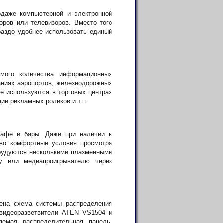
одаже компьютерной и электронной
ров или телевизоров. Вместо того
раздо удобнее использовать единый
мого количества информационных
аниях аэропортов, железнодорожных
е используются в торговых центрах
ии рекламных роликов и т.п.
кафе и бары. Даже при наличии в
ово комфортные условия просмотра
орудуются несколькими плазменными
у или медиапроигрывателю через
лена схема системы распределения
 видеоразветвители ATEN VS1504 и
яемая распределительная панель,