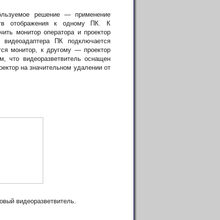
пользуемое решение — применение
ств отображения к одному ПК. К
ить монитор оператора и проектор
 видеоадаптера ПК подключается
тся монитор, к другому — проектор
ом, что видеоразветвитель оснащен
оектор на значительном удалении от
товый видеоразветвитель.