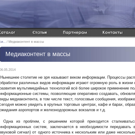
и...
/ Медиаконтент в массы
Медиаконтент в массы
06.05.2014
Нынешнее столетие не зря называют веком информации. Процессы распр
обработки различных видов информации играют огромную роль в жизни 
развития мультимедийных технологий всё более широкое применение п
информационные системы, позволяющие оперативно создавать, обновля
виды медиаконтента, в том числе текст, голосовые сообщения, изображ
сегодня можно увидеть в крупных торговых центрах, кафе и барах, обра
ожидания аэропортов и железнодорожных вокзалов и т.д.
Одна из проблем, с решением которой приходится сталкиватьс
информационных систем, заключается в необходимости передавать 
звуковой сигнал) от одного источника к нескольким или даже несколь