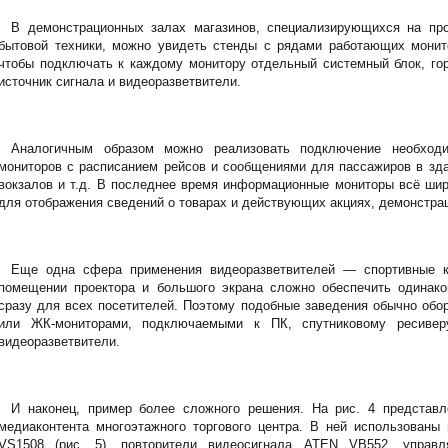
В демонстрационных залах магазинов, специализирующихся на пр
бытовой техники, можно увидеть стенды с рядами работающих монито
чтобы подключать к каждому монитору отдельный системный блок, го
источник сигнала и видеоразветвители.
Аналогичным образом можно реализовать подключение необходи
мониторов с расписанием рейсов и сообщениями для пассажиров в зд
вокзалов и т.д. В последнее время информационные мониторы всё шир
для отображения сведений о товарах и действующих акциях, демонстрац
Еще одна сфера применения видеоразветвителей — спортивные 
помещении проектора и большого экрана сложно обеспечить одинак
сразу для всех посетителей. Поэтому подобные заведения обычно об
или ЖК-мониторами, подключаемыми к ПК, спутниковому ресивер
видеоразветвители.
И наконец, пример более сложного решения. На рис. 4 представ
медиаконтента многоэтажного торгового центра. В ней использованы
VS1508 (рис. 5), повторители видеосигнала ATEN VB552, управл